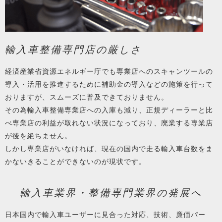
輸入車整備専門店の厳しさ
経済産業省資源エネルギー庁でも専業店へのスキャンツールの
導入・活用を推進するために補助金の導入などの施策を行って
おりますが、スムーズに普及できておりません。
その為輸入車整備専業店への入庫も減り、正規ディーラーと比
べ専業店の利益が取れない状況になっており、廃業する専業店
が後を絶ちません。
しかし専業店がいなければ、現在の国内で走る輸入車台数をま
かないきることができないのが現状です。
輸入車業界・整備専門業界の発展へ
日本国内で輸入車ユーザーに見合った対応、技術、廉価パー